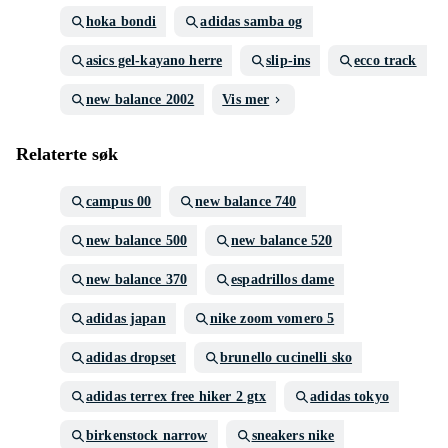
hoka bondi
adidas samba og
asics gel-kayano herre
slip-ins
ecco track
new balance 2002
Vis mer
Relaterte søk
campus 00
new balance 740
new balance 500
new balance 520
new balance 370
espadrillos dame
adidas japan
nike zoom vomero 5
adidas dropset
brunello cucinelli sko
adidas terrex free hiker 2 gtx
adidas tokyo
birkenstock narrow
sneakers nike