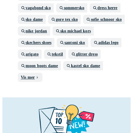
vagabond sko
sommersko
dress herre
sko dame
gore tex sko
sofie schnoor sko
nike jordan
sko michael kors
skechers shoes
santoni sko
adidas lego
arigato
tekstil
glitter dress
moon boots dame
kastel sko dame
Vis mer