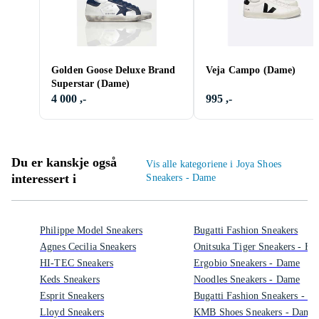
Golden Goose Deluxe Brand
Veja Campo (Dame)
Superstar (Dame)
4 000 ,-
995 ,-
Du er kanskje også
Vis alle kategoriene i Joya Shoes
interessert i
Sneakers - Dame
Philippe Model Sneakers
Bugatti Fashion Sneakers
Agnes Cecilia Sneakers
Onitsuka Tiger Sneakers - He
HI-TEC Sneakers
Ergobio Sneakers - Dame
Keds Sneakers
Noodles Sneakers - Dame
Esprit Sneakers
Bugatti Fashion Sneakers - D
Lloyd Sneakers
KMB Shoes Sneakers - Dame