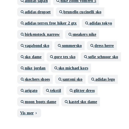
adidas japan
nike zoom vomero 5
adidas dropset
brunello cucinelli sko
adidas terrex free hiker 2 gtx
adidas tokyo
birkenstock narrow
sneakers nike
vagabond sko
sommersko
dress herre
sko dame
gore tex sko
sofie schnoor sko
nike jordan
sko michael kors
skechers shoes
santoni sko
adidas lego
arigato
tekstil
glitter dress
moon boots dame
kastel sko dame
Vis mer