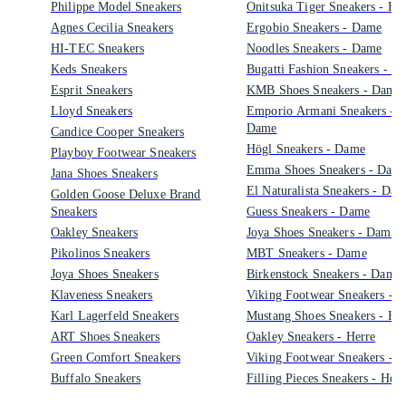
Philippe Model Sneakers
Onitsuka Tiger Sneakers - He
Agnes Cecilia Sneakers
Ergobio Sneakers - Dame
HI-TEC Sneakers
Noodles Sneakers - Dame
Keds Sneakers
Bugatti Fashion Sneakers - D
Esprit Sneakers
KMB Shoes Sneakers - Dame
Lloyd Sneakers
Emporio Armani Sneakers -
Dame
Candice Cooper Sneakers
Högl Sneakers - Dame
Playboy Footwear Sneakers
Emma Shoes Sneakers - Dam
Jana Shoes Sneakers
El Naturalista Sneakers - Da
Golden Goose Deluxe Brand
Sneakers
Guess Sneakers - Dame
Oakley Sneakers
Joya Shoes Sneakers - Dame
Pikolinos Sneakers
MBT Sneakers - Dame
Joya Shoes Sneakers
Birkenstock Sneakers - Dame
Klaveness Sneakers
Viking Footwear Sneakers - H
Karl Lagerfeld Sneakers
Mustang Shoes Sneakers - Her
ART Shoes Sneakers
Oakley Sneakers - Herre
Green Comfort Sneakers
Viking Footwear Sneakers - 
Buffalo Sneakers
Filling Pieces Sneakers - Herr