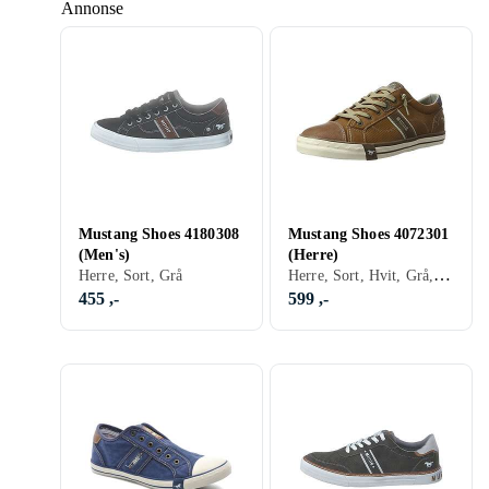
Annonse
Mustang Shoes 4180308
Mustang Shoes 4072301
(Men's)
(Herre)
Herre, Sort, Hvit, Grå, Brun, Blå, Rød, Khaki, Lisser
Herre, Sort, Grå
455 ,-
599 ,-