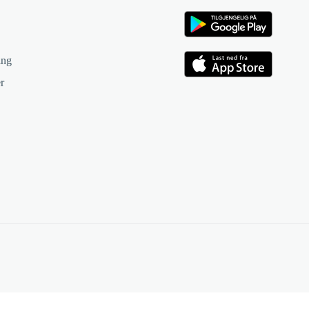
ing
r