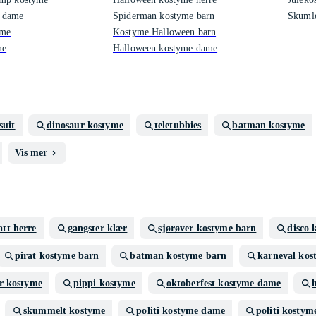
 dame
Spiderman kostyme barn
Skumle
yme
Kostyme Halloween barn
me
Halloween kostyme dame
suit
dinosaur kostyme
teletubbies
batman kostyme
Vis mer
att herre
gangster klær
sjørøver kostyme barn
disco 
pirat kostyme barn
batman kostyme barn
karneval kos
er kostyme
pippi kostyme
oktoberfest kostyme dame
skummelt kostyme
politi kostyme dame
politi kostym