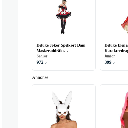
Deluxe Joker Spelkort Dam
Deluxe Elena
Maskeraddräkt
Karakterdra
Small/Medium
Senior
Junior
972 ,-
399 ,-
Annonse