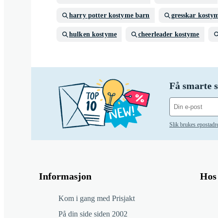
harry potter kostyme barn
gresskar kosty
hulken kostyme
cheerleader kostyme
Få smarte s
Slik brukes epostadr
Informasjon
Hos 
Kom i gang med Prisjakt
På din side siden 2002