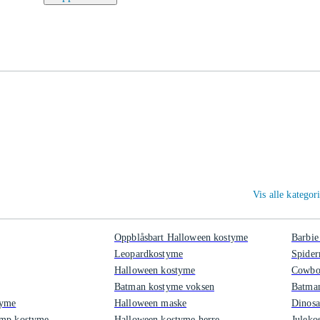
Vis alle kategor
Oppblåsbart Halloween kostyme
Barbie
Leopardkostyme
Spide
Halloween kostyme
Cowbo
Batman kostyme voksen
Batma
tyme
Halloween maske
Dinosa
ump kostyme
Halloween kostyme herre
Juleko