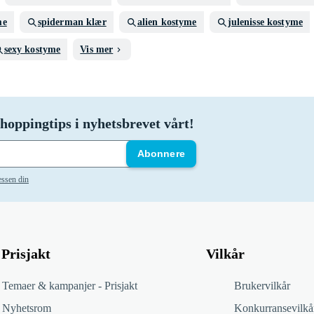
me
spiderman klær
alien kostyme
julenisse kostyme
sexy kostyme
Vis mer
hoppingtips i nyhetsbrevet vårt!
Abonnere
essen din
Prisjakt
Vilkår
Temaer & kampanjer - Prisjakt
Brukervilkår
Nyhetsrom
Konkurransevilkå