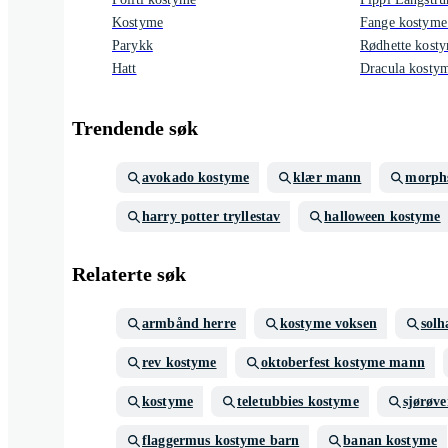
Kostyme
Fange kostyme
Parykk
Rødhette kost
Hatt
Dracula kosty
Trendende søk
avokado kostyme
klær mann
morph
harry potter tryllestav
halloween kostyme
Relaterte søk
armbånd herre
kostyme voksen
solh
rev kostyme
oktoberfest kostyme mann
kostyme
teletubbies kostyme
sjørøv
flaggermus kostyme barn
banan kostyme