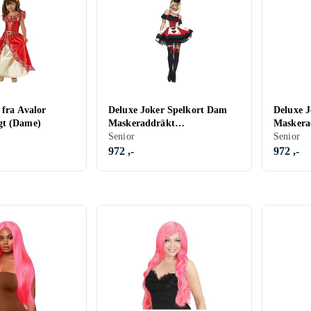
 fra Avalor
Deluxe Joker Spelkort Dam
Deluxe 
gt (Dame)
Maskeraddräkt
Maskera
Medium/Large
Senior
Senior
972 ,-
972 ,-