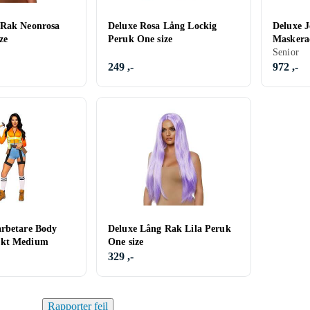
 Rak Neonrosa
Deluxe Rosa Lång Lockig
Deluxe 
ze
Peruk One size
Maskera
Senior
249 ,-
972 ,-
arbetare Body
Deluxe Lång Rak Lila Peruk
äkt Medium
One size
329 ,-
Rapporter feil