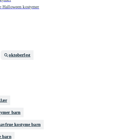
 Halloween kostymer
oktoberfest
klær
tymer barn
havfrue kostyme barn
e barn