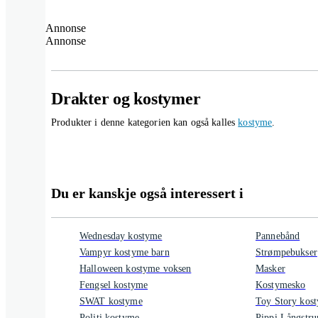
Annonse
Annonse
Drakter og kostymer
Produkter i denne kategorien kan også kalles
kostyme
.
Du er kanskje også interessert i
Wednesday kostyme
Pannebånd
Vampyr kostyme barn
Strømpebukser
Halloween kostyme voksen
Masker
Fengsel kostyme
Kostymesko
SWAT kostyme
Toy Story kos
Politi kostyme
Pippi Långstr