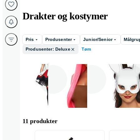
Drakter og kostymer
Pris
Produsenter
Junior/Senior
Målgru
Produsenter: Deluxe
Tøm
Kostyme
Parykk
Masker
11 produkter