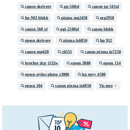
canon skrivere
pg-560xl
canon pg 545xl
hp 903 blekk
pixma mg2450
mg2950
canon 560 xl
pgi-2500xl
canon blekk
epson skrivere
pixma ix6850
hp 912
canon mp620
cli551
canon pixma ip7250
brother dcp j132w
epson 3880
epson 114
epson stylus photo r3000
hp envy 4500
epson 104
canon pixma ix6850
Vis mer