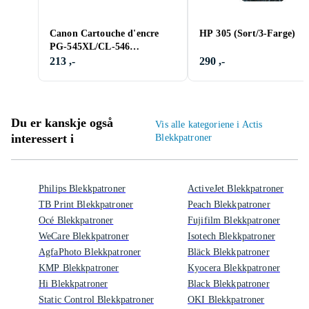
Canon Cartouche d'encre
HP 305 (Sort/3-Farge)
PG-545XL/CL-546
MultiPack Noir et couleurs
213 ,-
290 ,-
Du er kanskje også
Vis alle kategoriene i Actis
interessert i
Blekkpatroner
Philips Blekkpatroner
ActiveJet Blekkpatroner
TB Print Blekkpatroner
Peach Blekkpatroner
Océ Blekkpatroner
Fujifilm Blekkpatroner
WeCare Blekkpatroner
Isotech Blekkpatroner
AgfaPhoto Blekkpatroner
Bläck Blekkpatroner
KMP Blekkpatroner
Kyocera Blekkpatroner
Hi Blekkpatroner
Black Blekkpatroner
Static Control Blekkpatroner
OKI Blekkpatroner