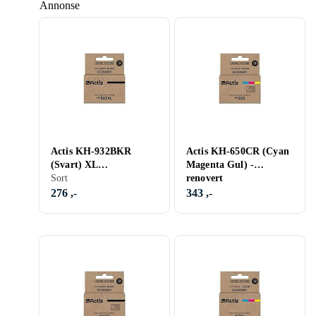
Annonse
Actis KH-932BKR
Actis KH-650CR (Cyan
(Svart) XL
Magenta Gul) -
remanufacturert
Sort
renovert
blekkpatron
276 ,-
343 ,-