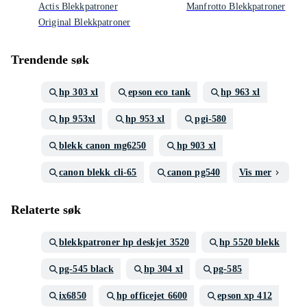
Actis Blekkpatroner
Manfrotto Blekkpatroner
Original Blekkpatroner
Trendende søk
hp 303 xl
epson eco tank
hp 963 xl
hp 953xl
hp 953 xl
pgi-580
blekk canon mg6250
hp 903 xl
canon blekk cli-65
canon pg540
Vis mer
Relaterte søk
blekkpatroner hp deskjet 3520
hp 5520 blekk
pg-545 black
hp 304 xl
pg-585
ix6850
hp officejet 6600
epson xp 412