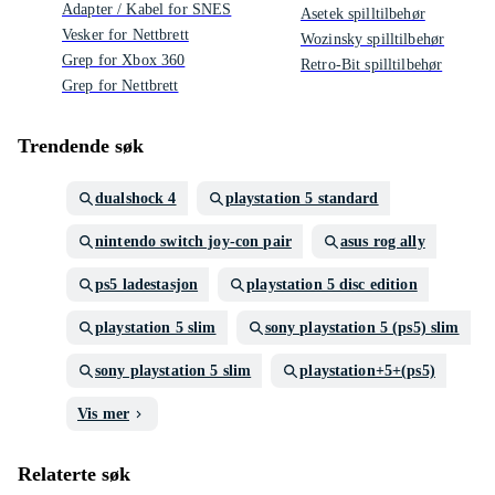
Adapter / Kabel for SNES
Asetek spilltilbehør
Vesker for Nettbrett
Wozinsky spilltilbehør
Grep for Xbox 360
Retro-Bit spilltilbehør
Grep for Nettbrett
Trendende søk
dualshock 4
playstation 5 standard
nintendo switch joy-con pair
asus rog ally
ps5 ladestasjon
playstation 5 disc edition
playstation 5 slim
sony playstation 5 (ps5) slim
sony playstation 5 slim
playstation+5+(ps5)
Vis mer
Relaterte søk