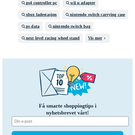
ps4 controller pc
wii u adapter
xbox ladestasjon
nintendo switch carrying case
ps data
nintendo switch bag
next level racing wheel stand
Vis mer
Få smarte shoppingtips i
nyhetsbrevet vårt!