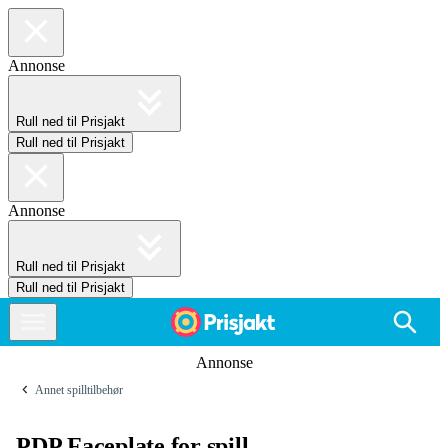
Annonse
Rull ned til Prisjakt
Rull ned til Prisjakt
Annonse
Rull ned til Prisjakt
Rull ned til Prisjakt
Annonse
Annet spilltilbehør
PDP Faceplate for spill