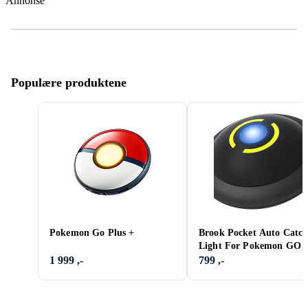
Annonse
Populære produktene
Pokemon Go Plus +
Brook Pocket Auto Catc
Light For Pokemon GO
1 999 ,-
799 ,-