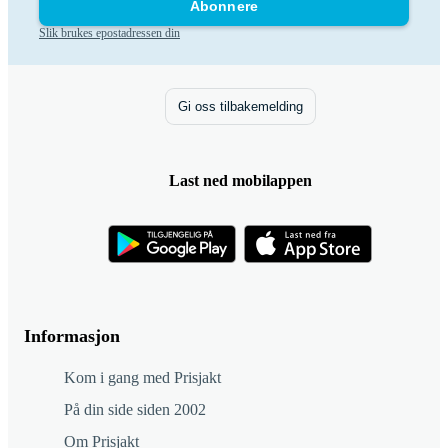
Abonnere
Slik brukes epostadressen din
Gi oss tilbakemelding
Last ned mobilappen
Informasjon
Kom i gang med Prisjakt
På din side siden 2002
Om Prisjakt