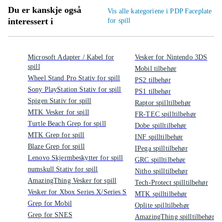
Du er kanskje også
Vis alle kategoriene i PDP Faceplate
interessert i
for spill
Microsoft Adapter / Kabel for
Vesker for Nintendo 3DS
spill
Mobil tilbehør
Wheel Stand Pro Stativ for spill
PS2 tilbehør
Sony PlayStation Stativ for spill
PS1 tilbehør
Spigen Stativ for spill
Raptor spilltilbehør
MTK Vesker for spill
FR-TEC spilltilbehør
Turtle Beach Grep for spill
Dobe spilltilbehør
MTK Grep for spill
INF spilltilbehør
Blaze Grep for spill
IPega spilltilbehør
Lenovo Skjermbeskytter for spill
GRC spilltilbehør
numskull Stativ for spill
Nitho spilltilbehør
AmazingThing Vesker for spill
Tech-Protect spilltilbehør
Vesker for Xbox Series X/Series S
MTK spilltilbehør
Grep for Mobil
Oplite spilltilbehør
Grep for SNES
AmazingThing spilltilbehør