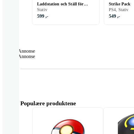
Laddstation och Ställ för
Strike Pack
Headset och Kontroller
Stativ
PS4, Stativ
599 ,-
549 ,-
Annonse
Annonse
Populære produktene