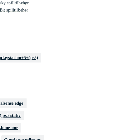
ky spilltilbehør
Bit spilltilbehør
playstation+5+(ps5)
alsense edge
ps5 stativ
kbone one
ps4 controller pc