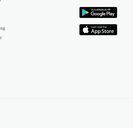
ing
r