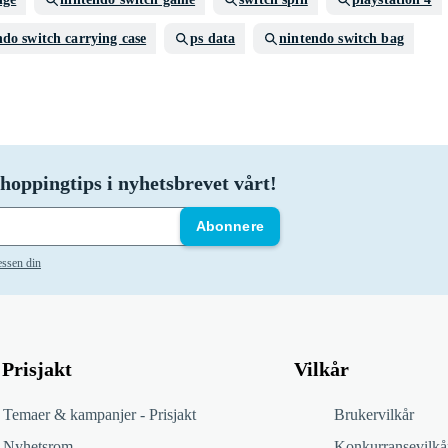
ndo switch carrying case
ps data
nintendo switch bag
hoppingtips i nyhetsbrevet vårt!
Abonnere
essen din
Prisjakt
Vilkår
Temaer & kampanjer - Prisjakt
Brukervilkår
Nyhetsrom
Konkurransevilkå