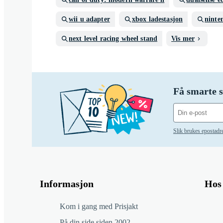
wii u adapter
xbox ladestasjon
ninte
next level racing wheel stand
Vis mer
Få smarte s
Slik brukes epostadr
Informasjon
Hos 
Kom i gang med Prisjakt
På din side siden 2002