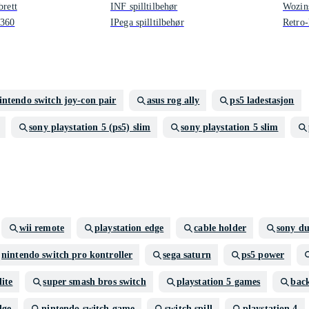
brett
INF spilltilbehør
Wozins
 360
IPega spilltilbehør
Retro-
intendo switch joy-con pair
asus rog ally
ps5 ladestasjon
sony playstation 5 (ps5) slim
sony playstation 5 slim
wii remote
playstation edge
cable holder
sony du
nintendo switch pro kontroller
sega saturn
ps5 power
lite
super smash bros switch
playstation 5 games
bac
dge
nintendo switch game
switch spill
playstation 4