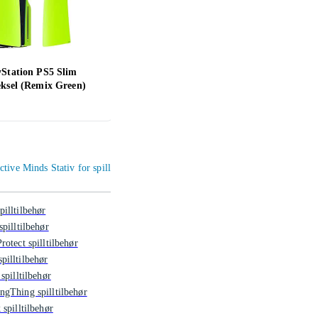
yStation PS5 Slim
Thrustmaster TM Flying Clamp
Banda
eksel (Remix Green)
Plush
990 ,-
377 ,
ctive Minds Stativ for spill
illtilbehør
spilltilbehør
rotect spilltilbehør
illtilbehør
 spilltilbehør
gThing spilltilbehør
 spilltilbehør