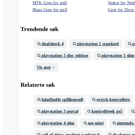
MTK Grep for spill
Vesker for Nett
Blaze Grep for spill
Grep for Xbox
Trendende søk
dualshock 4
playstation 5 standard
n
playstation 5 disc edition
playstation 5 slim
Vis mer
Relaterte søk
håndholdt spillkonsoll
switch kontrollere
playstation 5 portal
kontrolfreek ps5
playstation 4 slim
nes mini
nintendo 
call of duty: modern warfare ii
dualsense e