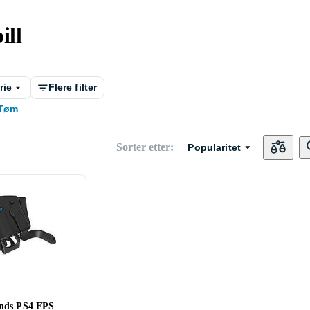
ill
rie
Flere filter
Tøm
Sorter etter
:
Popularitet
inds PS4 FPS