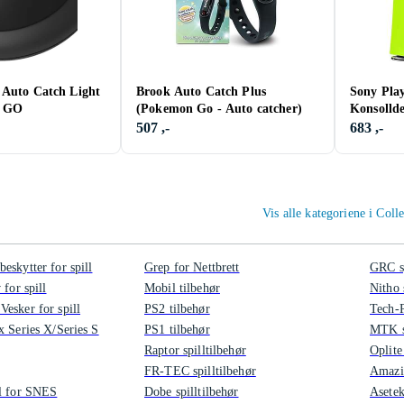
 Auto Catch Light
Brook Auto Catch Plus
Sony Pla
n GO
(Pokemon Go - Auto catcher)
Konsolld
507 ,-
683 ,-
Vis alle kategoriene i Colle
eskytter for spill
Grep for Nettbrett
GRC sp
 for spill
Mobil tilbehør
Nitho 
esker for spill
PS2 tilbehør
Tech-P
x Series X/Series S
PS1 tilbehør
MTK sp
Raptor spilltilbehør
Oplite
FR-TEC spilltilbehør
Amazin
l for SNES
Dobe spilltilbehør
Asetek