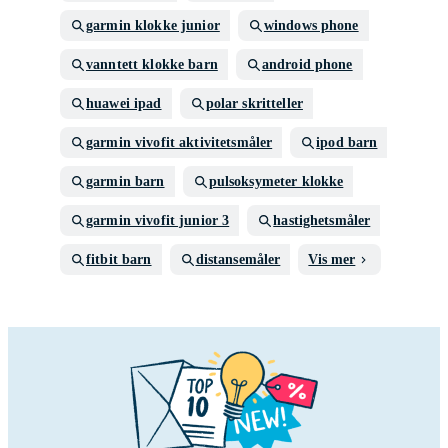
garmin klokke junior
windows phone
vanntett klokke barn
android phone
huawei ipad
polar skritteller
garmin vivofit aktivitetsmåler
ipod barn
garmin barn
pulsoksymeter klokke
garmin vivofit junior 3
hastighetsmåler
fitbit barn
distansemåler
Vis mer