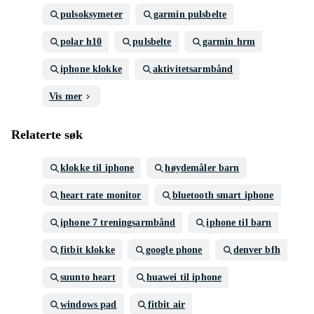
pulsoksymeter
garmin pulsbelte
polar h10
pulsbelte
garmin hrm
iphone klokke
aktivitetsarmbånd
Vis mer
Relaterte søk
klokke til iphone
høydemåler barn
heart rate monitor
bluetooth smart iphone
iphone 7 treningsarmbånd
iphone til barn
fitbit klokke
google phone
denver bfh
suunto heart
huawei til iphone
windows pad
fitbit air