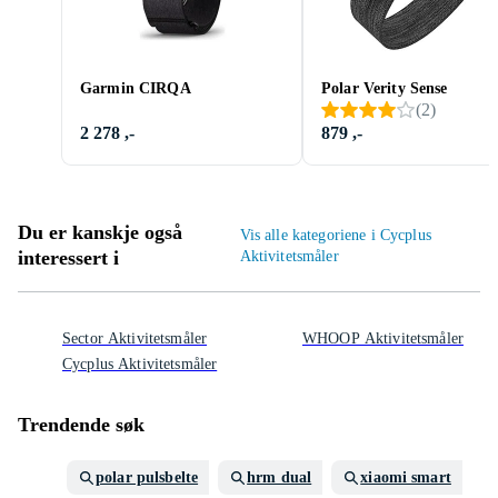
Garmin CIRQA
Polar Verity Sense
(
2
)
2 278 ,-
879 ,-
Du er kanskje også
Vis alle kategoriene i Cycplus
interessert i
Aktivitetsmåler
Sector Aktivitetsmåler
WHOOP Aktivitetsmåler
Cycplus Aktivitetsmåler
Trendende søk
polar pulsbelte
hrm dual
xiaomi smart